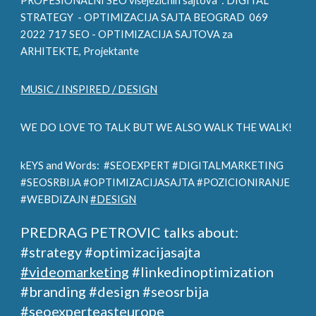
PROFESIONALNI SEO višejezičnih sajtova :
DIGITAL
STRATEGY
- OPTIMIZACIJA SAJTA BEOGRAD 069
2022 717 SEO - OPTIMIZACIJA SAJTOVA za
ARHITE
KTE, Projektante
MUSIC / INSPIRED / DESIGN
WE DO LOVE TO TALK BUT WE ALSO WALK THE WALK!
kEYS and Words: #SEOEXPERT #DIGITALMARKETING
#SEOSRBIJA #OPTIMIZACIJASAJTA #POZICIONIRANJE
#WEBDIZAJN
#DESIGN
PREDRAG PETROVIC talks about:
#strategy #optimizacijasajta
#videomarketing
#linkedinoptimization
#branding #design
#seosrbija
#seoexperteasteurope