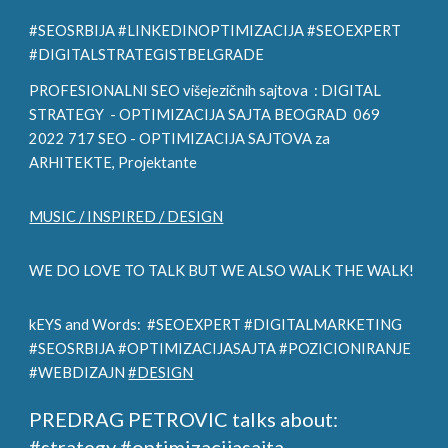
#SEOSRBIJA #LINKEDINOPTIMIZACIJA #SEOEXPERT
#DIGITALSTRATEGISTBELGRADE
PROFESIONALNI SEO višejezičnih sajtova :
DIGITAL
STRATEGY
- OPTIMIZACIJA SAJTA BEOGRAD 069
2022 717 SEO - OPTIMIZACIJA SAJTOVA za
ARHITE
KTE, Projektante
MUSIC / INSPIRED / DESIGN
WE DO LOVE TO TALK BUT WE ALSO WALK THE WALK!
kEYS and Words: #SEOEXPERT #DIGITALMARKETING
#SEOSRBIJA #OPTIMIZACIJASAJTA #POZICIONIRANJE
#WEBDIZAJN
#DESIGN
PREDRAG PETROVIC talks about:
#strategy #optimizacijasajta