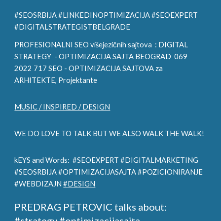
#SEOSRBIJA #LINKEDINOPTIMIZACIJA #SEOEXPERT
#DIGITALSTRATEGISTBELGRADE
PROFESIONALNI SEO višejezičnih sajtova :
DIGITAL
STRATEGY
- OPTIMIZACIJA SAJTA BEOGRAD 069
2022 717 SEO - OPTIMIZACIJA SAJTOVA za
ARHITE
KTE, Projektante
MUSIC / INSPIRED / DESIGN
WE DO LOVE TO TALK BUT WE ALSO WALK THE WALK!
kEYS and Words: #SEOEXPERT #DIGITALMARKETING
#SEOSRBIJA #OPTIMIZACIJASAJTA #POZICIONIRANJE
#WEBDIZAJN
#DESIGN
PREDRAG PETROVIC talks about:
#strategy #optimizacijasajta